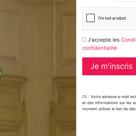
J'accepte les
Condit
confidentialité
(1) : Votre adresse e-mail es
et des informations sur les 
moment utiliser le lien de dé