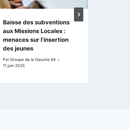
Baisse des subventions
Innovat
aux Missions Locales :
prospec
menaces sur l’insertion
résulta
des jeunes
Pyrénée
Par
Groupe de la Gauche 64
Par
Groupe
11 juin 2025
20 avril 20