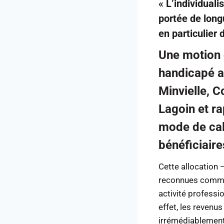
« L’individual
portée de long
en particulier 
Une motion c
handicapé a
Minvielle, C
Lagoin et ra
mode de cal
bénéficiaire
Cette allocation 
reconnues comme t
activité professi
effet, les revenu
irrémédiablement