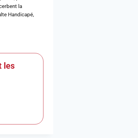
erbent la
dulte Handicapé,
t les