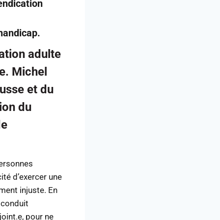
endication
 handicap.
ation adulte
e. Michel
Ousse et du
sion du
de
personnes
ité d’exercer une
ment injuste. En
 conduit
int.e, pour ne