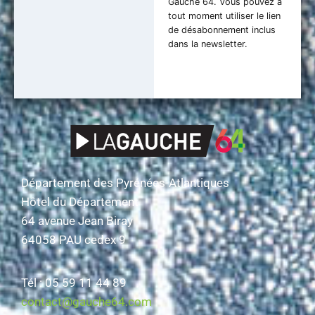
Gauche 64. Vous pouvez à
tout moment utiliser le lien
de désabonnement inclus
dans la newsletter.
Département des Pyrénées-Atlantiques
Hôtel du Département
64 avenue Jean Biray
64058 PAU cedex 9
Tél : 05 59 11 44 89
contact@gauche64.com