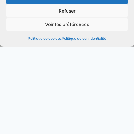
Refuser
Voir les préférences
Politique de cookies
Politique de confidentialité
Des femmes et des hommes
engagés
pour le département des
Pyrénées-Atlantiques