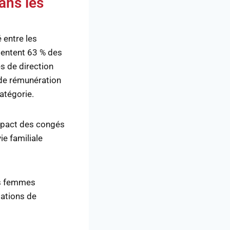
ans les
 entre les
sentent 63 % des
s de direction
 de rémunération
atégorie.
impact des congés
ie familiale
es femmes
mations de