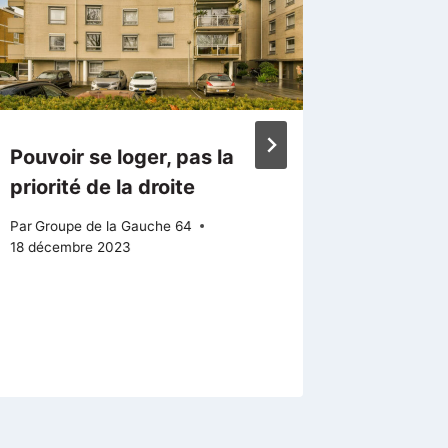
Pouvoir se loger, pas la
Les adu
priorité de la droite
doivent
leur co
Par
Groupe de la Gauche 64
18 décembre 2023
Par
Groupe
26 octobre