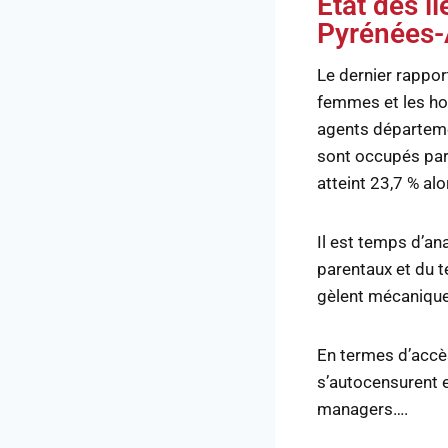
État des l
Pyrénées-
Le dernier rappor
femmes et les ho
agents départemen
sont occupés par
atteint 23,7 % al
Il est temps d’an
parentaux et du te
gèlent mécanique
En termes d’accè
s’autocensurent e
managers….