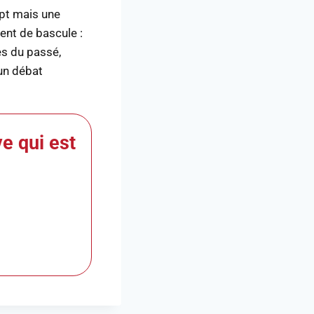
ept mais une
ent de bascule :
es du passé,
 un débat
ve qui est