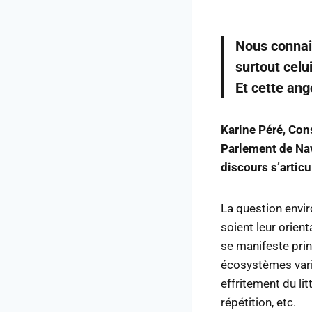
Nous connais
surtout celu
Et cette ang
Karine Péré, Con
Parlement de Nav
discours s’artic
La question envir
soient leur orient
se manifeste prin
écosystèmes varié
effritement du li
répétition, etc.