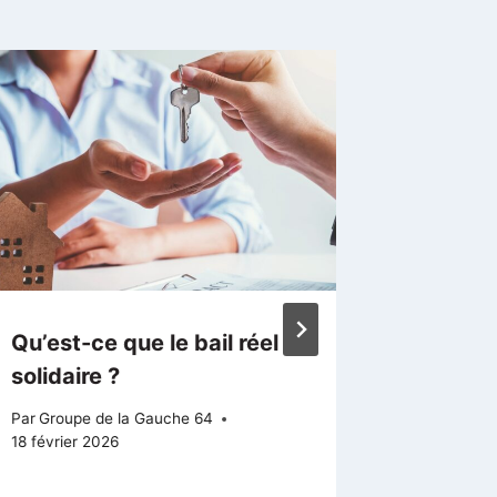
Qu’est-ce que le bail réel
Pour mi
solidaire ?
l’utilis
public
Par
Groupe de la Gauche 64
18 février 2026
Par
Groupe
15 février 