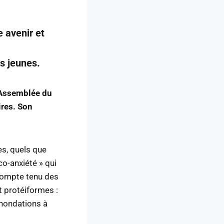
 avenir et
s jeunes.
l’Assemblée du
ires. Son
es, quels que
éco-anxiété » qui
 compte tenu des
t protéiformes :
inondations à