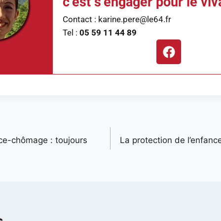
c’est s’engager pour le viv
Contact : karine.pere@le64.fr
Tel :
05 59 11 44 89
ce-chômage : toujours
La protection de l’enfance