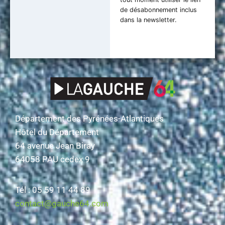
de désabonnement inclus
dans la newsletter.
Département des Pyrénées-Atlantiques
Hôtel du Département
64 avenue Jean Biray
64058 PAU cedex 9
Tél : 05 59 11 44 89
contact@gauche64.com