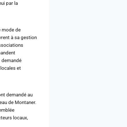
i par la
le mode de
vrent à sa gestion
ssociations
mandent
it demandé
 locales et
 ont demandé au
âteau de Montaner.
semblée
teurs locaux,