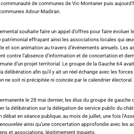
 communauté de communes de Vic-Montaner puis aujourd’hu
communes Adour-Madiran.
emental souhaite faire un appel d’offres pour faire évoluer 
e patrimonial effrayant ainsi les associations locales qui œu
lle et son animation au travers d’événements annuels. Les a
ent contre l’absence d’information et de concertation et de
mune d’un projet territorial. Le groupe de la Gauche 64 ava
a délibération afin qu’il y ait un réel échange avec les forces
 ne soit ni précipitée ni coincée par le calendrier électoral.
rmanente le 28 mai dernier, les élus du groupe de gauche
rer la délibération sur la délégation de service public du ch
n débat en séance publique, au mois de juillet, une fois l’As
nouvelée ainsi qu’une concertation approfondie avec les ac
ns et associations, légitimement i
nquiets.