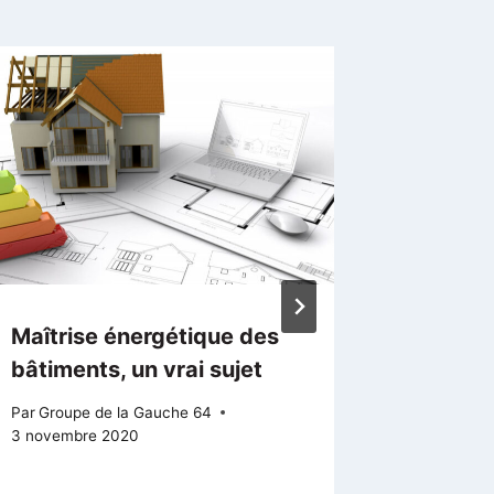
Maîtrise énergétique des
Véroniq
bâtiments, un vrai sujet
conseil
départe
Par
Groupe de la Gauche 64
et Côt
3 novembre 2020
Par
Groupe