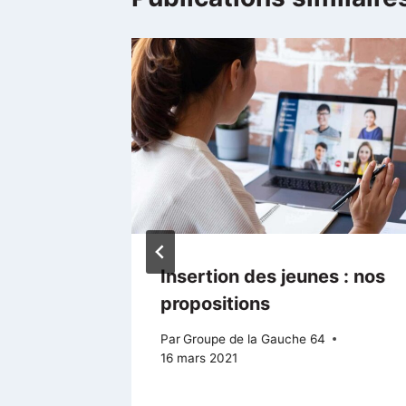
s
Insertion des jeunes : nos
é
propositions
Par
Groupe de la Gauche 64
16 mars 2021